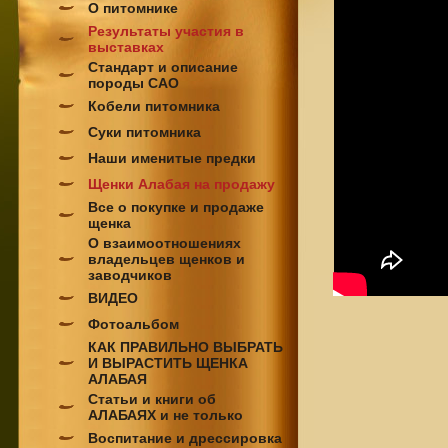
О питомнике
Результаты участия в
выставках
Стандарт и описание
породы САО
Кобели питомника
Суки питомника
Наши именитые предки
Щенки Алабая на продажу
Все о покупке и продаже
щенка
О взаимоотношениях
владельцев щенков и
заводчиков
ВИДЕО
Фотоальбом
КАК ПРАВИЛЬНО ВЫБРАТЬ
И ВЫРАСТИТЬ ЩЕНКА
АЛАБАЯ
Статьи и книги об
АЛАБАЯХ и не только
Воспитание и дрессировка