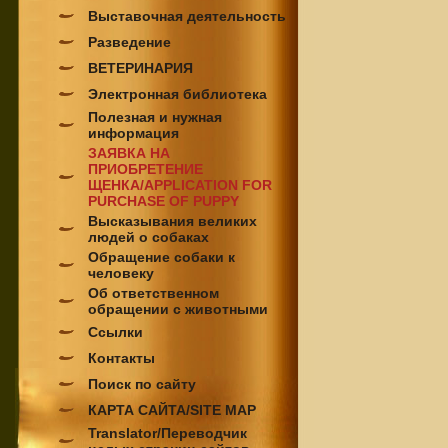
Выставочная деятельность
Разведение
ВЕТЕРИНАРИЯ
Электронная библиотека
Полезная и нужная
информация
ЗАЯВКА НА
ПРИОБРЕТЕНИЕ
ЩЕНКА/APPLICATION FOR
PURCHASE OF PUPPY
Высказывания великих
людей о собаках
Обращение собаки к
человеку
Об ответственном
обращении с животными
Ссылки
Контакты
Поиск по сайту
КАРТА САЙТА/SITE MAP
Translator/Переводчик