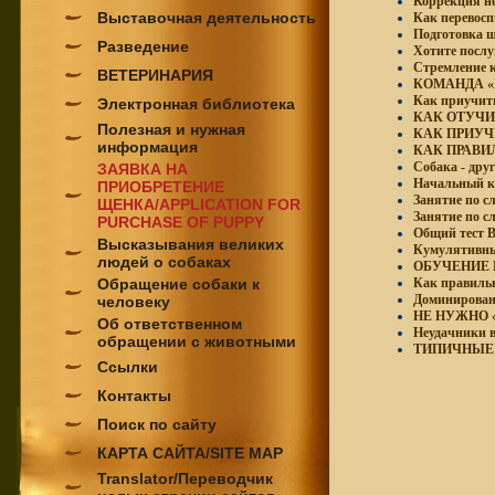
Коррекция не
Выставочная деятельность
Как перевосп
Подготовка щ
Разведение
Хотите послу
Стремление к
ВЕТЕРИНАРИЯ
КОМАНДА «
Как приучить
Электронная библиотека
КАК ОТУЧИ
Полезная и нужная
КАК ПРИУЧ
информация
КАК ПРАВИ
Собака - дру
ЗАЯВКА НА
Начальный к
ПРИОБРЕТЕНИЕ
Занятие по с
ЩЕНКА/APPLICATION FOR
Занятие по с
PURCHASE OF PUPPY
Общий тест В
Высказывания великих
Кумулятивны
людей о собаках
ОБУЧЕНИЕ 
Обращение собаки к
Как правиль
Доминирован
человеку
НЕ НУЖНО 
Об ответственном
Неудачники в
обращении с животными
ТИПИЧНЫЕ
Ссылки
Контакты
Поиск по сайту
КАРТА САЙТА/SITE MAP
Translator/Переводчик