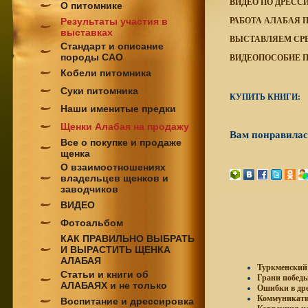
ВИДЕО ПО ДРЕСС
О питомнике
Результаты участия в
РАБОТА АЛАБАЯ П
выставках
ВЫСТАВЛЯЕМ СР
Стандарт и описание
породы САО
ВИДЕОПОСОБИЕ П
Кобели питомника
Суки питомника
КУПИТЬ КНИГИ:
Наши именитые предки
Щенки Алабая на продажу
Вам понравилась
Все о покупке и продаже
щенка
О взаимоотношениях
владельцев щенков и
заводчиков
ВИДЕО
Фотоальбом
КАК ПРАВИЛЬНО ВЫБРАТЬ
И ВЫРАСТИТЬ ЩЕНКА
АЛАБАЯ
Туркменский 
Статьи и книги об
Грани победы:
АЛАБАЯХ и не только
Ошибки в дре
Коммуникати
Воспитание и дрессировка